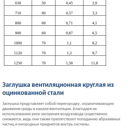
630
50
0,45
2,9
710
60
0,57
3,3
800
60
0,71
4,1
900
60
0,87
6,5
1000
70
1,1
8,2
1120
70
1,3
9,7
1250
70
1,58
11,8
Заглушка вентиляционная круглая из
оцинкованной стали
Заглушка представляет собой перегородку, ограничивающую
движение среды в канале вентиляции. Благодаря их
использованию риск засорения воздуховода существенно
снижается, ведь они также препятствуют попаданию абразивных
частиц и инородных предметов внутрь системы.