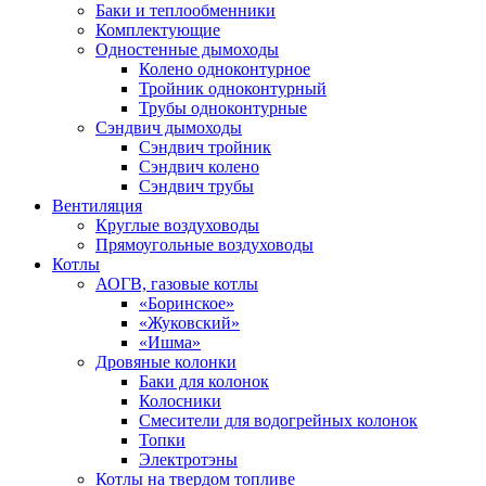
Баки и теплообменники
Комплектующие
Одностенные дымоходы
Колено одноконтурное
Тройник одноконтурный
Трубы одноконтурные
Сэндвич дымоходы
Cэндвич тройник
Сэндвич колено
Сэндвич трубы
Вентиляция
Круглые воздуховоды
Прямоугольные воздуховоды
Котлы
АОГВ, газовые котлы
«Боринское»
«Жуковский»
«Ишма»
Дровяные колонки
Баки для колонок
Колосники
Смесители для водогрейных колонок
Топки
Электротэны
Котлы на твердом топливе