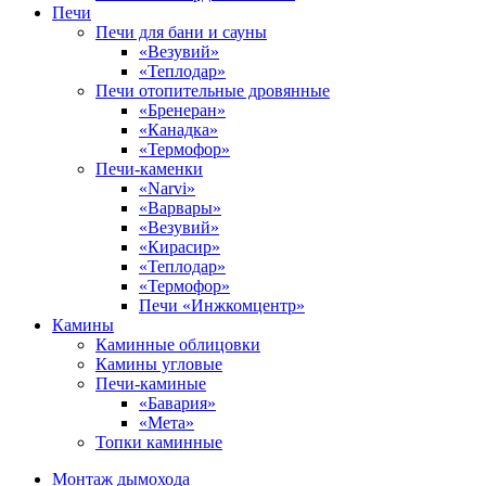
Печи
Печи для бани и сауны
«Везувий»
«Теплодар»
Печи отопительные дровянные
«Бренеран»
«Канадка»
«Термофор»
Печи-каменки
«Narvi»
«Варвары»
«Везувий»
«Кирасир»
«Теплодар»
«Термофор»
Печи «Инжкомцентр»
Камины
Каминные облицовки
Камины угловые
Печи-каминые
«Бавария»
«Мета»
Топки каминные
Монтаж дымохода