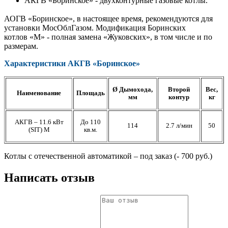
АКГВ «Боринское» - двухконтурные газовые котлы.
АОГВ «Боринское», в настоящее время, рекомендуются для
установки МосОблГазом. Модификация Боринских
котлов «М» - полная замена «Жуковских», в том числе и по
размерам.
Характеристики АКГВ «Боринское»
Ø Дымохода,
Второй
Вес,
Наименование
Площадь
мм
контур
кг
АКГВ – 11.6 кВт
До 110
114
2.7 л/мин
50
(SIT) М
кв.м.
Котлы с отечественной автоматикой – под заказ (- 700 руб.)
Написать отзыв