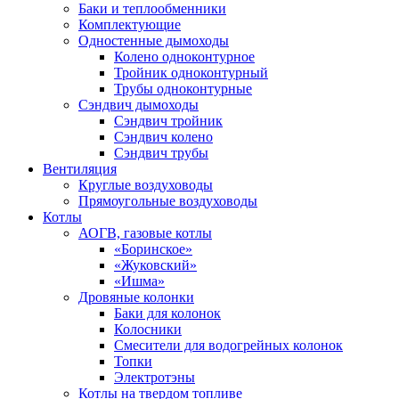
Баки и теплообменники
Комплектующие
Одностенные дымоходы
Колено одноконтурное
Тройник одноконтурный
Трубы одноконтурные
Сэндвич дымоходы
Cэндвич тройник
Сэндвич колено
Сэндвич трубы
Вентиляция
Круглые воздуховоды
Прямоугольные воздуховоды
Котлы
АОГВ, газовые котлы
«Боринское»
«Жуковский»
«Ишма»
Дровяные колонки
Баки для колонок
Колосники
Смесители для водогрейных колонок
Топки
Электротэны
Котлы на твердом топливе