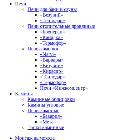
Печи
Печи для бани и сауны
«Везувий»
«Теплодар»
Печи отопительные дровянные
«Бренеран»
«Канадка»
«Термофор»
Печи-каменки
«Narvi»
«Варвары»
«Везувий»
«Кирасир»
«Теплодар»
«Термофор»
Печи «Инжкомцентр»
Камины
Каминные облицовки
Камины угловые
Печи-каминые
«Бавария»
«Мета»
Топки каминные
Монтаж дымохода