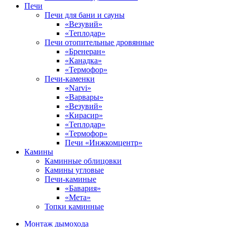
Печи
Печи для бани и сауны
«Везувий»
«Теплодар»
Печи отопительные дровянные
«Бренеран»
«Канадка»
«Термофор»
Печи-каменки
«Narvi»
«Варвары»
«Везувий»
«Кирасир»
«Теплодар»
«Термофор»
Печи «Инжкомцентр»
Камины
Каминные облицовки
Камины угловые
Печи-каминые
«Бавария»
«Мета»
Топки каминные
Монтаж дымохода