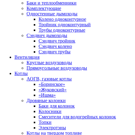
Баки и теплообменники
Комплектующие
Одностенные дымоходы
Колено одноконтурное
Тройник одноконтурный
Трубы одноконтурные
Сэндвич дымоходы
Cэндвич тройник
Сэндвич колено
Сэндвич трубы
Вентиляция
Круглые воздуховоды
Прямоугольные воздуховоды
Котлы
АОГВ, газовые котлы
«Боринское»
«Жуковский»
«Ишма»
Дровяные колонки
Баки для колонок
Колосники
Смесители для водогрейных колонок
Топки
Электротэны
Котлы на твердом топливе