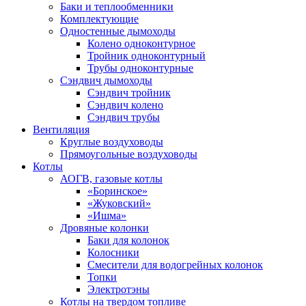
Баки и теплообменники
Комплектующие
Одностенные дымоходы
Колено одноконтурное
Тройник одноконтурный
Трубы одноконтурные
Сэндвич дымоходы
Cэндвич тройник
Сэндвич колено
Сэндвич трубы
Вентиляция
Круглые воздуховоды
Прямоугольные воздуховоды
Котлы
АОГВ, газовые котлы
«Боринское»
«Жуковский»
«Ишма»
Дровяные колонки
Баки для колонок
Колосники
Смесители для водогрейных колонок
Топки
Электротэны
Котлы на твердом топливе