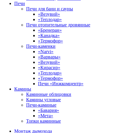
Печи
Печи для бани и сауны
«Везувий»
«Теплодар»
Печи отопительные дровянные
«Бренеран»
«Канадка»
«Термофор»
Печи-каменки
«Narvi»
«Варвары»
«Везувий»
«Кирасир»
«Теплодар»
«Термофор»
Печи «Инжкомцентр»
Камины
Каминные облицовки
Камины угловые
Печи-каминые
«Бавария»
«Мета»
Топки каминные
Монтаж дымохода